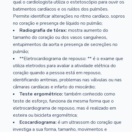
qual o cardiologista utiliza o estetoscópio para ouvir os
batimentos cardíacos e os ruídos dos pulmões.
Permite identificar alterações no ritmo cardíaco, sopros
no coração e presença de líquido no pulmão;
Radiografia de tórax:
mostra aumento do
tamanho do coração ou dos vasos sanguíneos,
entupimentos da aorta e presença de secreções no
pulmão;
**Eletrocardiograma de repouso: ** é o exame que
utiliza eletrodos para avaliar a atividade elétrica do
coração quando a pessoa está em repouso,
identificando arritmias, problemas nas válvulas ou nas
câmaras cardíacas e infarto do miocárdio;
Teste ergométrico:
também conhecido como
teste de esforço, funciona da mesma forma que o
eletrocardiograma de repouso, mas é realizado em
esteira ou bicicleta ergométrica;
Ecocardiograma:
é um ultrassom do coração que
investiga a sua forma, tamanho, movimentos e