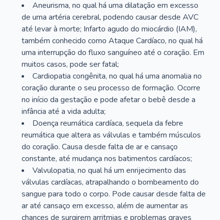
Aneurisma, no qual há uma dilatação em excesso
de uma artéria cerebral, podendo causar desde AVC
até levar à morte; Infarto agudo do miocárdio (IAM),
também conhecido como Ataque Cardíaco, no qual há
uma interrupção do fluxo sanguíneo até o coração. Em
muitos casos, pode ser fatal;
Cardiopatia congênita, no qual há uma anomalia no
coração durante o seu processo de formação. Ocorre
no início da gestação e pode afetar o bebê desde a
infância até a vida adulta;
Doença reumática cardíaca, sequela da febre
reumática que altera as válvulas e também músculos
do coração. Causa desde falta de ar e cansaço
constante, até mudança nos batimentos cardíacos;
Valvulopatia, no qual há um enrijecimento das
válvulas cardíacas, atrapalhando o bombeamento do
sangue para todo o corpo. Pode causar desde falta de
ar até cansaço em excesso, além de aumentar as
chances de surgirem arritmias e problemas graves