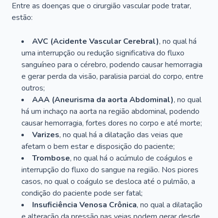
Entre as doenças que o cirurgião vascular pode tratar,
estão:
AVC (Acidente Vascular Cerebral)
, no qual há
uma interrupção ou redução significativa do fluxo
sanguíneo para o cérebro, podendo causar hemorragia
e gerar perda da visão, paralisia parcial do corpo, entre
outros;
AAA (Aneurisma da aorta Abdominal)
, no qual
há um inchaço na aorta na região abdominal, podendo
causar hemorragia, fortes dores no corpo e até morte;
Varizes
, no qual há a dilatação das veias que
afetam o bem estar e disposição do paciente;
Trombose
, no qual há o acúmulo de coágulos e
interrupção do fluxo do sangue na região. Nos piores
casos, no qual o coágulo se desloca até o pulmão, a
condição do paciente pode ser fatal;
Insuficiência Venosa Crônica
, no qual a dilatação
e alteração da pressão nas veias podem gerar desde