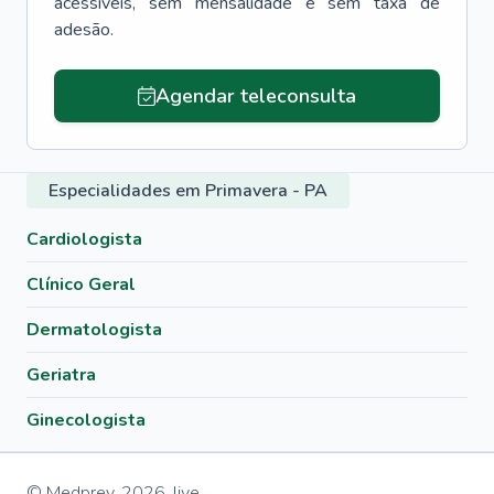
acessíveis, sem mensalidade e sem taxa de
adesão.
Agendar teleconsulta
Especialidades em Primavera - PA
Cardiologista
Clínico Geral
Dermatologista
Geriatra
Ginecologista
© Medprev,
2026
,
live