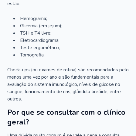
estão:
Hemograma;
Glicemia (em jejum);
TSH e T4 livre;
Eletrocardiograma;
Teste ergométrico;
Tomografia.
Check-ups (ou exames de rotina) são recomendados pelo
menos uma vez por ano e são fundamentais para a
avaliação do sistema imunológico, níveis de glicose no
sangue, funcionamento de rins, glândula tireóide, entre
outros.
Por que se consultar com o clínico
geral?
Uma dúvida muito comum é se vale a pena a consulta