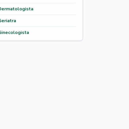
Dermatologista
Geriatra
Ginecologista