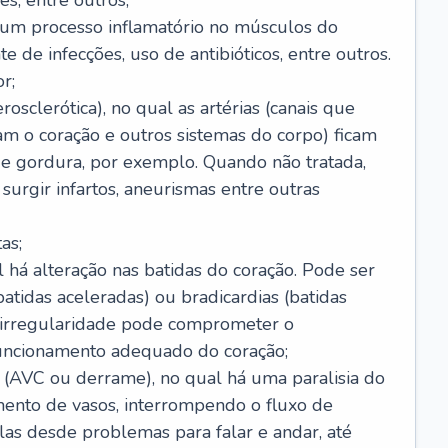
s, entre outros;
e um processo inflamatório no músculos do
e de infecções, uso de antibióticos, entre outros.
r;
rosclerótica), no qual as artérias (canais que
m o coração e outros sistemas do corpo) ficam
de gordura, por exemplo. Quando não tratada,
urgir infartos, aneurismas entre outras
as;
l há alteração nas batidas do coração. Pode ser
atidas aceleradas) ou bradicardias (batidas
a irregularidade pode comprometer o
ncionamento adequado do coração;
 (AVC ou derrame), no qual há uma paralisia do
ento de vasos, interrompendo o fluxo de
as desde problemas para falar e andar, até