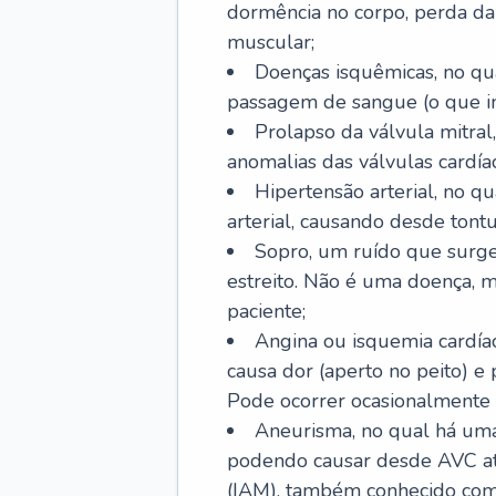
dormência no corpo, perda da 
muscular;
Doenças isquêmicas, no qua
passagem de sangue (o que inc
Prolapso da válvula mitra
anomalias das válvulas cardíac
Hipertensão arterial, no q
arterial, causando desde tontu
Sopro, um ruído que surg
estreito. Não é uma doença, m
paciente;
Angina ou isquemia cardía
causa dor (aperto no peito) e
Pode ocorrer ocasionalmente 
Aneurisma, no qual há uma
podendo causar desde AVC até
(IAM), também conhecido com