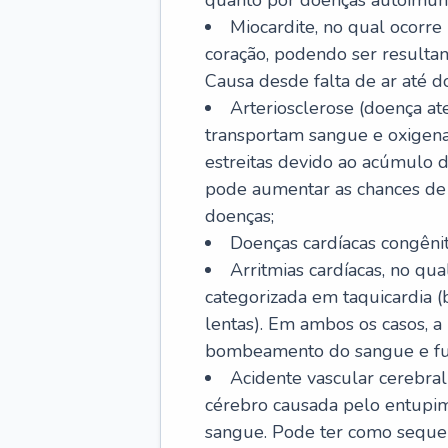
quanto por doenças autoimune
Miocardite, no qual ocorr
coração, podendo ser resultant
Causa desde falta de ar até do
Arteriosclerose (doença ate
transportam sangue e oxigena
estreitas devido ao acúmulo 
pode aumentar as chances de s
doenças;
Doenças cardíacas congênit
Arritmias cardíacas, no qua
categorizada em taquicardia (b
lentas). Em ambos os casos, 
bombeamento do sangue e fu
Acidente vascular cerebral
cérebro causada pelo entupim
sangue. Pode ter como sequel