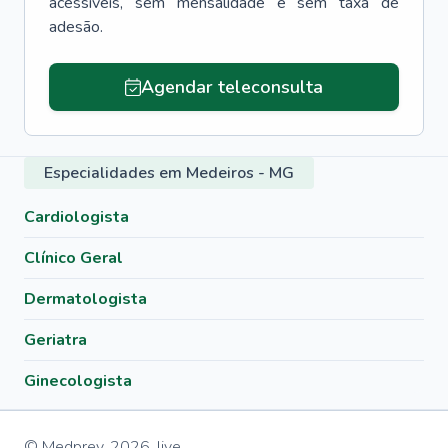
acessíveis, sem mensalidade e sem taxa de
adesão.
Agendar teleconsulta
Especialidades em Medeiros - MG
Cardiologista
Clínico Geral
Dermatologista
Geriatra
Ginecologista
© Medprev,
2026
,
live