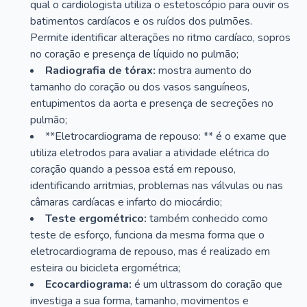
qual o cardiologista utiliza o estetoscópio para ouvir os
batimentos cardíacos e os ruídos dos pulmões.
Permite identificar alterações no ritmo cardíaco, sopros
no coração e presença de líquido no pulmão;
Radiografia de tórax:
mostra aumento do
tamanho do coração ou dos vasos sanguíneos,
entupimentos da aorta e presença de secreções no
pulmão;
**Eletrocardiograma de repouso: ** é o exame que
utiliza eletrodos para avaliar a atividade elétrica do
coração quando a pessoa está em repouso,
identificando arritmias, problemas nas válvulas ou nas
câmaras cardíacas e infarto do miocárdio;
Teste ergométrico:
também conhecido como
teste de esforço, funciona da mesma forma que o
eletrocardiograma de repouso, mas é realizado em
esteira ou bicicleta ergométrica;
Ecocardiograma:
é um ultrassom do coração que
investiga a sua forma, tamanho, movimentos e