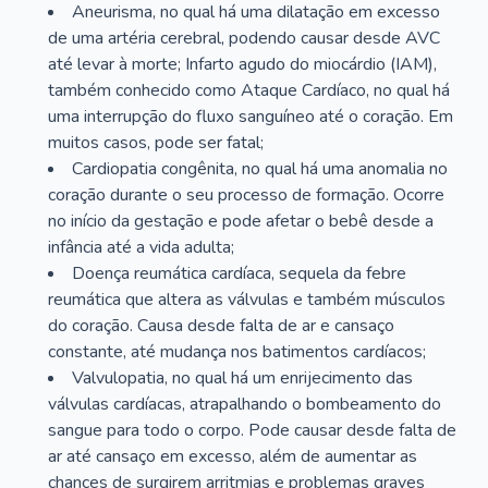
Aneurisma, no qual há uma dilatação em excesso
de uma artéria cerebral, podendo causar desde AVC
até levar à morte; Infarto agudo do miocárdio (IAM),
também conhecido como Ataque Cardíaco, no qual há
uma interrupção do fluxo sanguíneo até o coração. Em
muitos casos, pode ser fatal;
Cardiopatia congênita, no qual há uma anomalia no
coração durante o seu processo de formação. Ocorre
no início da gestação e pode afetar o bebê desde a
infância até a vida adulta;
Doença reumática cardíaca, sequela da febre
reumática que altera as válvulas e também músculos
do coração. Causa desde falta de ar e cansaço
constante, até mudança nos batimentos cardíacos;
Valvulopatia, no qual há um enrijecimento das
válvulas cardíacas, atrapalhando o bombeamento do
sangue para todo o corpo. Pode causar desde falta de
ar até cansaço em excesso, além de aumentar as
chances de surgirem arritmias e problemas graves