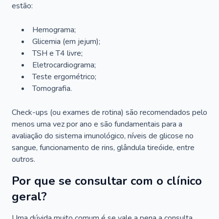
estão:
Hemograma;
Glicemia (em jejum);
TSH e T4 livre;
Eletrocardiograma;
Teste ergométrico;
Tomografia.
Check-ups (ou exames de rotina) são recomendados pelo
menos uma vez por ano e são fundamentais para a
avaliação do sistema imunológico, níveis de glicose no
sangue, funcionamento de rins, glândula tireóide, entre
outros.
Por que se consultar com o clínico
geral?
Uma dúvida muito comum é se vale a pena a consulta