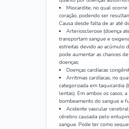
quanto por doenças autoimune
Miocardite, no qual ocorr
coração, podendo ser resultant
Causa desde falta de ar até do
Arteriosclerose (doença ate
transportam sangue e oxigena
estreitas devido ao acúmulo 
pode aumentar as chances de s
doenças;
Doenças cardíacas congênit
Arritmias cardíacas, no qua
categorizada em taquicardia (b
lentas). Em ambos os casos, 
bombeamento do sangue e fu
Acidente vascular cerebral
cérebro causada pelo entupim
sangue. Pode ter como sequel