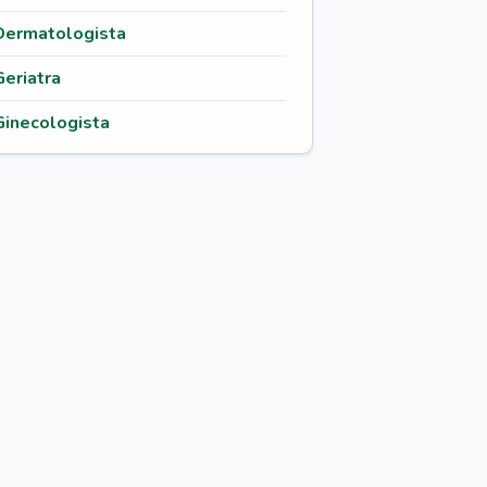
Dermatologista
Geriatra
Ginecologista