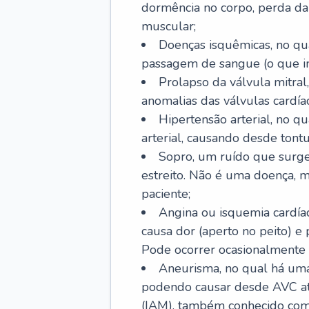
dormência no corpo, perda da 
muscular;
Doenças isquêmicas, no qua
passagem de sangue (o que inc
Prolapso da válvula mitra
anomalias das válvulas cardíac
Hipertensão arterial, no q
arterial, causando desde tontu
Sopro, um ruído que surg
estreito. Não é uma doença, m
paciente;
Angina ou isquemia cardía
causa dor (aperto no peito) e
Pode ocorrer ocasionalmente 
Aneurisma, no qual há uma
podendo causar desde AVC até
(IAM), também conhecido com