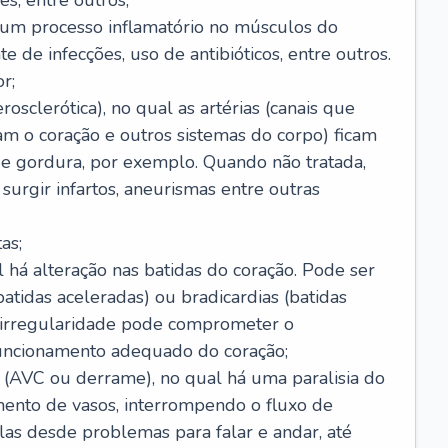
s, entre outros;
e um processo inflamatório no músculos do
e de infecções, uso de antibióticos, entre outros.
r;
rosclerótica), no qual as artérias (canais que
m o coração e outros sistemas do corpo) ficam
de gordura, por exemplo. Quando não tratada,
urgir infartos, aneurismas entre outras
as;
l há alteração nas batidas do coração. Pode ser
atidas aceleradas) ou bradicardias (batidas
a irregularidade pode comprometer o
ncionamento adequado do coração;
 (AVC ou derrame), no qual há uma paralisia do
ento de vasos, interrompendo o fluxo de
as desde problemas para falar e andar, até