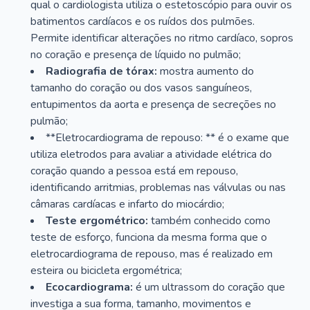
qual o cardiologista utiliza o estetoscópio para ouvir os
batimentos cardíacos e os ruídos dos pulmões.
Permite identificar alterações no ritmo cardíaco, sopros
no coração e presença de líquido no pulmão;
Radiografia de tórax:
mostra aumento do
tamanho do coração ou dos vasos sanguíneos,
entupimentos da aorta e presença de secreções no
pulmão;
**Eletrocardiograma de repouso: ** é o exame que
utiliza eletrodos para avaliar a atividade elétrica do
coração quando a pessoa está em repouso,
identificando arritmias, problemas nas válvulas ou nas
câmaras cardíacas e infarto do miocárdio;
Teste ergométrico:
também conhecido como
teste de esforço, funciona da mesma forma que o
eletrocardiograma de repouso, mas é realizado em
esteira ou bicicleta ergométrica;
Ecocardiograma:
é um ultrassom do coração que
investiga a sua forma, tamanho, movimentos e