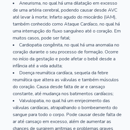
Aneurisma, no qual há uma dilatação em excesso
de uma artéria cerebral, podendo causar desde AVC
até levar à morte; Infarto agudo do miocárdio (IAM),
também conhecido como Ataque Cardíaco, no qual há
uma interrupção do fluxo sanguíneo até o coração. Em
muitos casos, pode ser fatal;
Cardiopatia congênita, no qual há uma anomalia no
coração durante o seu processo de formação. Ocorre
no início da gestação e pode afetar o bebê desde a
infância até a vida adulta;
Doença reumática cardíaca, sequela da febre
reumática que altera as válvulas e também músculos
do coração. Causa desde falta de ar e cansaço
constante, até mudança nos batimentos cardíacos;
Valvulopatia, no qual há um enrijecimento das
válvulas cardíacas, atrapalhando o bombeamento do
sangue para todo o corpo. Pode causar desde falta de
ar até cansaço em excesso, além de aumentar as
chances de surgirem arritmias e problemas graves