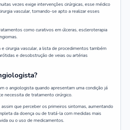
itas vezes exige intervenções cirúrgicas, esse médico
irurgia vascular, tornando-se apto a realizar esses
tratamentos como curativos em úlceras, escleroterapia
angiomas.
 e cirurgia vascular, a lista de procedimentos também
 carótidas e desobstrução de veias ou artérias
giologista?
ram o angiologista quando apresentam uma condição já
 necessita de tratamento cirúrgico.
co assim que perceber os primeiros sintomas, aumentando
ompleta da doença ou de tratá-la com medidas mais
 vida ou o uso de medicamentos.