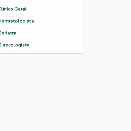
Clínico Geral
Dermatologista
Geriatra
Ginecologista