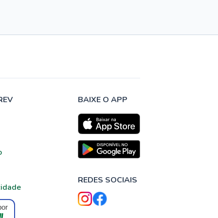
REV
BAIXE O APP
o
REDES SOCIAIS
cidade
por