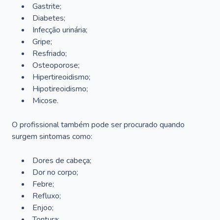
Gastrite;
Diabetes;
Infecção urinária;
Gripe;
Resfriado;
Osteoporose;
Hipertireoidismo;
Hipotireoidismo;
Micose.
O profissional também pode ser procurado quando
surgem sintomas como:
Dores de cabeça;
Dor no corpo;
Febre;
Refluxo;
Enjoo;
Tontura;