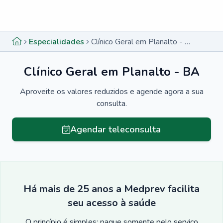
Menu lateral
Menu lateral
Especialidades
Clínico Geral em Planalto - BA
Clínico Geral em Planalto - BA
Aproveite os valores reduzidos e agende agora a sua
consulta.
Agendar teleconsulta
Há mais de 25 anos a Medprev facilita
seu acesso à saúde
O princípio é simples: pague somente pelo serviço