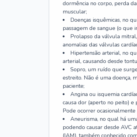
dormência no corpo, perda da 
muscular;
Doenças isquêmicas, no qua
passagem de sangue (o que inc
Prolapso da válvula mitra
anomalias das válvulas cardíac
Hipertensão arterial, no q
arterial, causando desde tontu
Sopro, um ruído que surg
estreito. Não é uma doença, m
paciente;
Angina ou isquemia cardía
causa dor (aperto no peito) e
Pode ocorrer ocasionalmente 
Aneurisma, no qual há uma
podendo causar desde AVC até
(IAM), também conhecido com