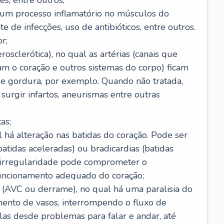
s, entre outros;
e um processo inflamatório no músculos do
e de infecções, uso de antibióticos, entre outros.
r;
rosclerótica), no qual as artérias (canais que
m o coração e outros sistemas do corpo) ficam
de gordura, por exemplo. Quando não tratada,
urgir infartos, aneurismas entre outras
as;
l há alteração nas batidas do coração. Pode ser
atidas aceleradas) ou bradicardias (batidas
a irregularidade pode comprometer o
ncionamento adequado do coração;
 (AVC ou derrame), no qual há uma paralisia do
ento de vasos, interrompendo o fluxo de
as desde problemas para falar e andar, até