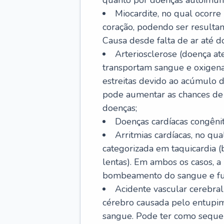
quanto por doenças autoimune
Miocardite, no qual ocorr
coração, podendo ser resultant
Causa desde falta de ar até do
Arteriosclerose (doença ate
transportam sangue e oxigena
estreitas devido ao acúmulo 
pode aumentar as chances de s
doenças;
Doenças cardíacas congênit
Arritmias cardíacas, no qua
categorizada em taquicardia (b
lentas). Em ambos os casos, 
bombeamento do sangue e fu
Acidente vascular cerebral
cérebro causada pelo entupim
sangue. Pode ter como sequel