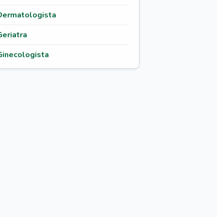
Dermatologista
Geriatra
Ginecologista