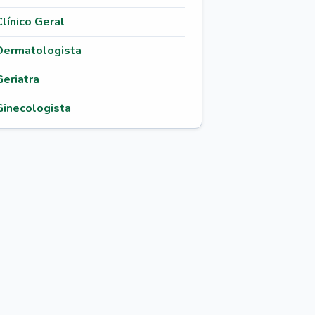
Clínico Geral
Dermatologista
Geriatra
Ginecologista