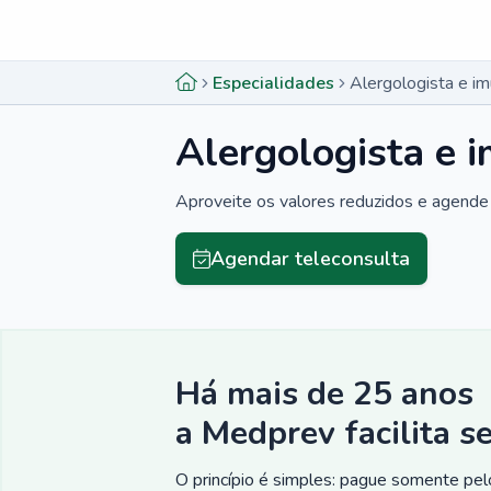
Menu lateral
Menu lateral
Especialidades
Alergologista e i
Alergologista e 
Aproveite os valores reduzidos e agende 
Agendar teleconsulta
Há mais de 25 anos
a Medprev facilita s
O princípio é simples: pague somente pelo