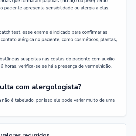
ncias que formaram pápulas (inchaço da pele) terão
 o paciente apresenta sensibilidade ou alergia a elas.
atch test, esse exame é indicado para confirmar as
contato alérgica no paciente, como cosméticos, plantas,
bstâncias suspeitas nas costas do paciente com auxílio
6 horas, verifica-se se há a presença de vermelhidão,
ulta com alergologista?
 não é tabelado, por isso ele pode variar muito de uma
valores reduzidos