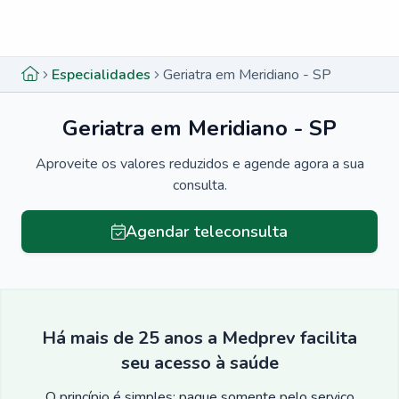
Menu lateral
Menu lateral
Especialidades
Geriatra em Meridiano - SP
Geriatra em Meridiano - SP
Aproveite os valores reduzidos e agende agora a sua
consulta.
Agendar teleconsulta
Há mais de 25 anos a Medprev facilita
seu acesso à saúde
O princípio é simples: pague somente pelo serviço