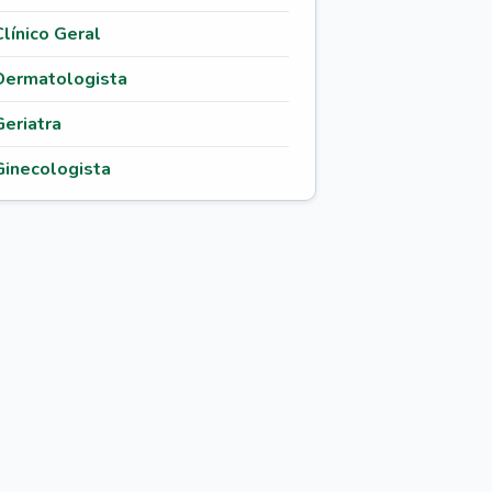
Clínico Geral
Dermatologista
Geriatra
Ginecologista