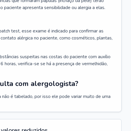
ncias que formaram pápulas (inchaço da pele) terão
 o paciente apresenta sensibilidade ou alergia a elas.
atch test, esse exame é indicado para confirmar as
contato alérgica no paciente, como cosméticos, plantas,
bstâncias suspeitas nas costas do paciente com auxílio
6 horas, verifica-se se há a presença de vermelhidão,
ulta com alergologista?
 não é tabelado, por isso ele pode variar muito de uma
valores reduzidos