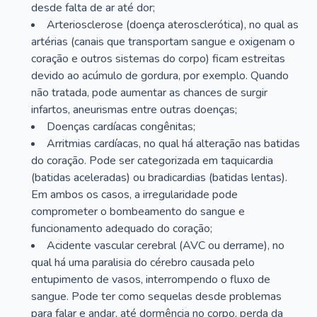
desde falta de ar até dor;
Arteriosclerose (doença aterosclerótica), no qual as
artérias (canais que transportam sangue e oxigenam o
coração e outros sistemas do corpo) ficam estreitas
devido ao acúmulo de gordura, por exemplo. Quando
não tratada, pode aumentar as chances de surgir
infartos, aneurismas entre outras doenças;
Doenças cardíacas congênitas;
Arritmias cardíacas, no qual há alteração nas batidas
do coração. Pode ser categorizada em taquicardia
(batidas aceleradas) ou bradicardias (batidas lentas).
Em ambos os casos, a irregularidade pode
comprometer o bombeamento do sangue e
funcionamento adequado do coração;
Acidente vascular cerebral (AVC ou derrame), no
qual há uma paralisia do cérebro causada pelo
entupimento de vasos, interrompendo o fluxo de
sangue. Pode ter como sequelas desde problemas
para falar e andar, até dormência no corpo, perda da