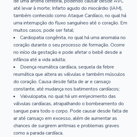
de uma artéria cerebral, podendo causar desde AVC
até levar à morte; Infarto agudo do miocárdio (IAM),
também conhecido como Ataque Cardíaco, no qual há
uma interrupção do fluxo sanguíneo até o coração. Em
muitos casos, pode ser fatal;
Cardiopatia congênita, no qual há uma anomalia no
coração durante o seu processo de formação. Ocorre
no início da gestação e pode afetar o bebê desde a
infância até a vida adulta;
Doença reumática cardíaca, sequela da febre
reumática que altera as válvulas e também músculos
do coração. Causa desde falta de ar e cansaço
constante, até mudança nos batimentos cardíacos;
Valvulopatia, no qual há um enrijecimento das
válvulas cardíacas, atrapalhando o bombeamento do
sangue para todo o corpo. Pode causar desde falta de
ar até cansaço em excesso, além de aumentar as
chances de surgirem arritmias e problemas graves
como a parada cardíaca.