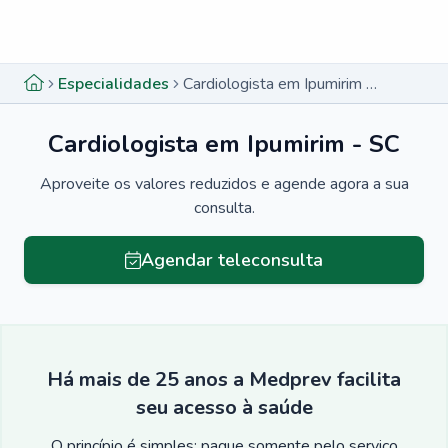
Menu lateral
Menu lateral
Especialidades
Cardiologista em Ipumirim - SC
Cardiologista em Ipumirim - SC
Aproveite os valores reduzidos e agende agora a sua
consulta.
Agendar teleconsulta
Há mais de 25 anos a Medprev facilita
seu acesso à saúde
O princípio é simples: pague somente pelo serviço