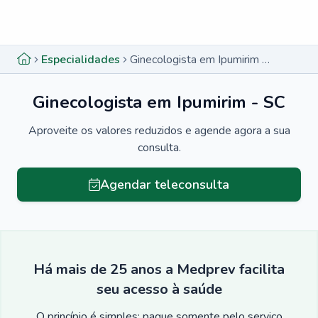
Menu lateral
Menu lateral
Especialidades
Ginecologista em Ipumirim - SC
Ginecologista em Ipumirim - SC
Aproveite os valores reduzidos e agende agora a sua
consulta.
Agendar teleconsulta
Há mais de 25 anos a Medprev facilita
seu acesso à saúde
O princípio é simples: pague somente pelo serviço