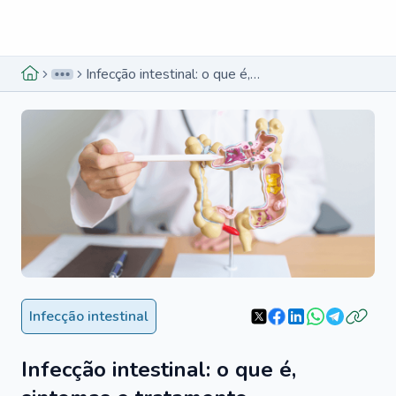
Menu lateral
Menu lateral
Infecção intestinal: o que é, sintomas e tratamento
Infecção intestinal
Infecção intestinal: o que é,