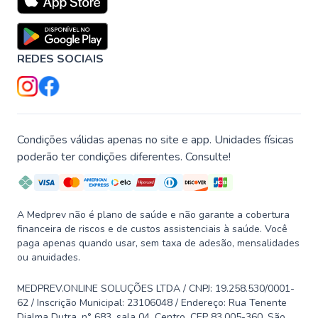
REDES SOCIAIS
Condições válidas apenas no site e app. Unidades físicas
poderão ter condições diferentes. Consulte!
A Medprev não é plano de saúde e não garante a cobertura
financeira de riscos e de custos assistenciais à saúde. Você
paga apenas quando usar, sem taxa de adesão, mensalidades
ou anuidades.
MEDPREV.ONLINE SOLUÇÕES LTDA / CNPJ: 19.258.530/0001-
62 / Inscrição Municipal: 23106048 / Endereço: Rua Tenente
Djalma Dutra, n° 683, sala 04, Centro, CEP 83.005-360, São