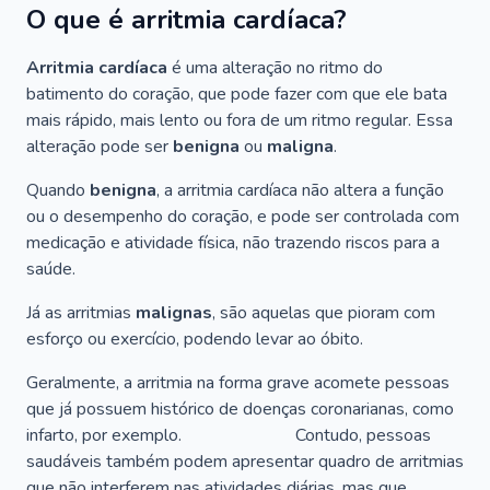
O que é arritmia cardíaca?
Arritmia cardíaca
é uma alteração no ritmo do
batimento do coração, que pode fazer com que ele bata
mais rápido, mais lento ou fora de um ritmo regular. Essa
alteração pode ser
benigna
ou
maligna
.
Quando
benigna
, a arritmia cardíaca não altera a função
ou o desempenho do coração, e pode ser controlada com
medicação e atividade física, não trazendo riscos para a
saúde.
Já as arritmias
malignas
, são aquelas que pioram com
esforço ou exercício, podendo levar ao óbito.
Geralmente, a arritmia na forma grave acomete pessoas
que já possuem histórico de doenças coronarianas, como
infarto, por exemplo. ⠀⠀⠀⠀⠀⠀⠀⠀ Contudo, pessoas
saudáveis também podem apresentar quadro de arritmias
que não interferem nas atividades diárias, mas que