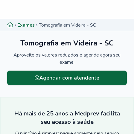
Menu lateral
Menu lateral
Exames
Tomografia em Videira - SC
Tomografia em Videira - SC
Aproveite os valores reduzidos e agende agora seu
exame.
Agendar com atendente
Há mais de 25 anos a Medprev facilita
seu acesso à saúde
O princípio é simples: pague somente pelo serviço