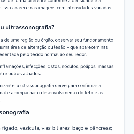
ndas de forma diferente conforme a densidade e a
e isso aparece nas imagens com intensidades variadas
ou ultrassonografia?
mia de uma região ou órgão, observar seu funcionamento
lguma área de alteração ou lesão – que aparecem nas
esentada pelo tecido normal ao seu redor.
inflamações, infecções, cistos, nódulos, pólipos, massas,
tre outros achados.
onizante, a ultrassonografia serve para confirmar a
onal e acompanhar o desenvolvimento do feto e as
.
ssonografia
fígado, vesícula, vias biliares, baço e pâncreas;