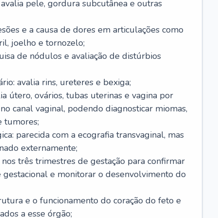
 avalia pele, gordura subcutânea e outras
 lesões e a causa de dores em articulações como
l, joelho e tornozelo;
uisa de nódulos e avaliação de distúrbios
io: avalia rins, ureteres e bexiga;
ia útero, ovários, tubas uterinas e vagina por
no canal vaginal, podendo diagnosticar miomas,
e tumores;
ica: parecida com a ecografia transvaginal, mas
onado externamente;
ta nos três trimestres de gestação para confirmar
e gestacional e monitorar o desenvolvimento do
strutura e o funcionamento do coração do feto e
ados a esse órgão;