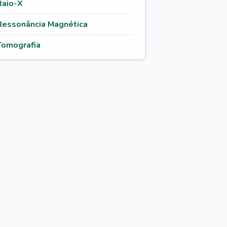
Raio-X
Ressonância Magnética
Tomografia