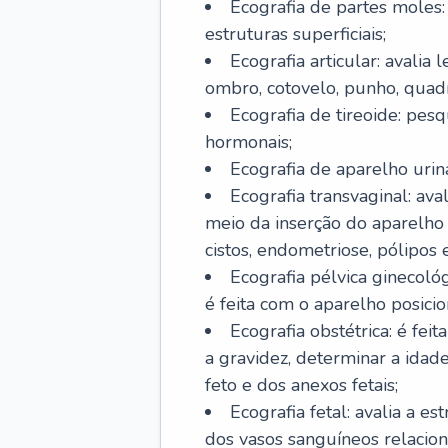
Ecografia de partes moles:
estruturas superficiais;
Ecografia articular: avalia
ombro, cotovelo, punho, quadri
Ecografia de tireoide: pesq
hormonais;
Ecografia de aparelho urinár
Ecografia transvaginal: aval
meio da inserção do aparelho 
cistos, endometriose, pólipos 
Ecografia pélvica ginecológ
é feita com o aparelho posici
Ecografia obstétrica: é fei
a gravidez, determinar a idad
feto e dos anexos fetais;
Ecografia fetal: avalia a e
dos vasos sanguíneos relacion