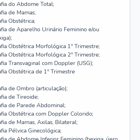
afia do Abdome Total;
afia de Mamas;
ia Obstétrica;
fia de Aparelho Urinário Feminino e/ou
iga);
fia Obstétrica Morfológica 1º Trimestre;
fia Obstétrica Morfológica 2º Trimestre;
afia Transvaginal com Doppler (USG);
fia Obstétrica de 1º Trimestre
fia de Ombro (articulação);
fia de Tireoide;
afia de Parede Abdominal;
fia Obstétrica com Doppler Colorido;
ia de Mamas, Axilas, Bilateral;
fia Pélvica Ginecológica;
fia de Abdome Inferior Feminino (bexiga, úero,