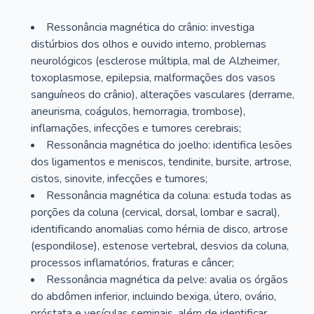
Ressonância magnética do crânio: investiga
distúrbios dos olhos e ouvido interno, problemas
neurológicos (esclerose múltipla, mal de Alzheimer,
toxoplasmose, epilepsia, malformações dos vasos
sanguíneos do crânio), alterações vasculares (derrame,
aneurisma, coágulos, hemorragia, trombose),
inflamações, infecções e tumores cerebrais;
Ressonância magnética do joelho: identifica lesões
dos ligamentos e meniscos, tendinite, bursite, artrose,
cistos, sinovite, infecções e tumores;
Ressonância magnética da coluna: estuda todas as
porções da coluna (cervical, dorsal, lombar e sacral),
identificando anomalias como hérnia de disco, artrose
(espondilose), estenose vertebral, desvios da coluna,
processos inflamatórios, fraturas e câncer;
Ressonância magnética da pelve: avalia os órgãos
do abdômen inferior, incluindo bexiga, útero, ovário,
próstata e vesículas seminais, além de identificar