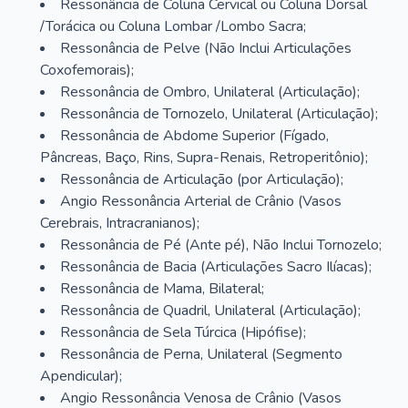
Ressonância de Coluna Cervical ou Coluna Dorsal
/Torácica ou Coluna Lombar /Lombo Sacra;
Ressonância de Pelve (Não Inclui Articulações
Coxofemorais);
Ressonância de Ombro, Unilateral (Articulação);
Ressonância de Tornozelo, Unilateral (Articulação);
Ressonância de Abdome Superior (Fígado,
Pâncreas, Baço, Rins, Supra-Renais, Retroperitônio);
Ressonância de Articulação (por Articulação);
Angio Ressonância Arterial de Crânio (Vasos
Cerebrais, Intracranianos);
Ressonância de Pé (Ante pé), Não Inclui Tornozelo;
Ressonância de Bacia (Articulações Sacro Ilíacas);
Ressonância de Mama, Bilateral;
Ressonância de Quadril, Unilateral (Articulação);
Ressonância de Sela Túrcica (Hipófise);
Ressonância de Perna, Unilateral (Segmento
Apendicular);
Angio Ressonância Venosa de Crânio (Vasos