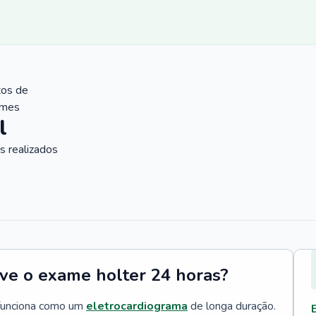
tos de
ames
l
 realizados
rve o exame holter 24 horas?
funciona como um
eletrocardiograma
de longa duração.