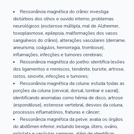
Ressonância magnética do crânio: investiga
distúrbios dos olhos e ouvido interno, problemas
neurológicos (esclerose múltipla, mal de Alzheimer,
toxoplasmose, epilepsia, malformações dos vasos
sanguíneos do crânio), alterações vasculares (derrame,
aneurisma, coágulos, hemorragia, trombose),
inflamações, infecções e tumores cerebrais;
Ressonância magnética do joelho: identifica lesões
dos ligamentos e meniscos, tendinite, bursite, artrose,
cistos, sinovite, infecções e tumores;
Ressonância magnética da coluna: estuda todas as
porções da coluna (cervical, dorsal, lombar e sacral),
identificando anomalias como hérnia de disco, artrose
(espondilose), estenose vertebral, desvios da coluna,
processos inflamatórios, fraturas e câncer;
Ressonância magnética da pelve: avalia os órgãos
do abdômen inferior, incluindo bexiga, útero, ovário,
próstata e vesículas seminais, além de identificar