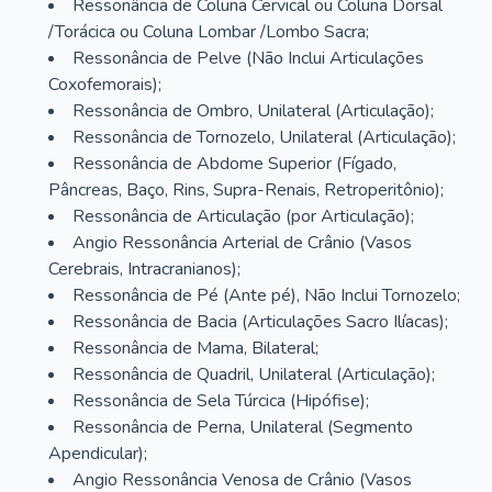
Ressonância de Coluna Cervical ou Coluna Dorsal
/Torácica ou Coluna Lombar /Lombo Sacra;
Ressonância de Pelve (Não Inclui Articulações
Coxofemorais);
Ressonância de Ombro, Unilateral (Articulação);
Ressonância de Tornozelo, Unilateral (Articulação);
Ressonância de Abdome Superior (Fígado,
Pâncreas, Baço, Rins, Supra-Renais, Retroperitônio);
Ressonância de Articulação (por Articulação);
Angio Ressonância Arterial de Crânio (Vasos
Cerebrais, Intracranianos);
Ressonância de Pé (Ante pé), Não Inclui Tornozelo;
Ressonância de Bacia (Articulações Sacro Ilíacas);
Ressonância de Mama, Bilateral;
Ressonância de Quadril, Unilateral (Articulação);
Ressonância de Sela Túrcica (Hipófise);
Ressonância de Perna, Unilateral (Segmento
Apendicular);
Angio Ressonância Venosa de Crânio (Vasos