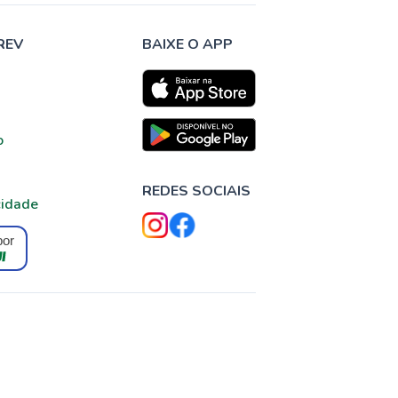
REV
BAIXE O APP
o
REDES SOCIAIS
cidade
por