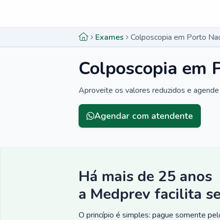
Menu lateral
Menu lateral
Exames
Colposcopia em Porto Nac
Colposcopia em P
Aproveite os valores reduzidos e agende
Agendar com atendente
Há mais de 25 anos
a Medprev facilita s
O princípio é simples: pague somente pelo