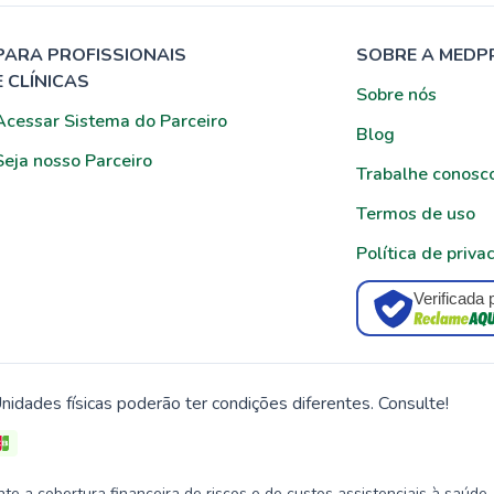
PARA PROFISSIONAIS
SOBRE A MEDP
E CLÍNICAS
Sobre nós
Acessar Sistema do Parceiro
Blog
Seja nosso Parceiro
Trabalhe conosc
Termos de uso
Política de priva
Verificada 
nidades físicas poderão ter condições diferentes. Consulte!
 a cobertura financeira de riscos e de custos assistenciais à saúde.