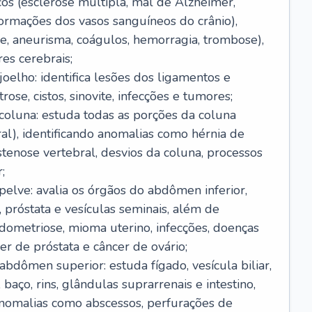
os (esclerose múltipla, mal de Alzheimer,
ormações dos vasos sanguíneos do crânio),
e, aneurisma, coágulos, hemorragia, trombose),
es cerebrais;
oelho: identifica lesões dos ligamentos e
trose, cistos, sinovite, infecções e tumores;
coluna: estuda todas as porções da coluna
cral), identificando anomalias como hérnia de
estenose vertebral, desvios da coluna, processos
;
elve: avalia os órgãos do abdômen inferior,
o, próstata e vesículas seminais, além de
ndometriose, mioma uterino, infecções, doenças
er de próstata e câncer de ovário;
bdômen superior: estuda fígado, vesícula biliar,
baço, rins, glândulas suprarrenais e intestino,
anomalias como abscessos, perfurações de