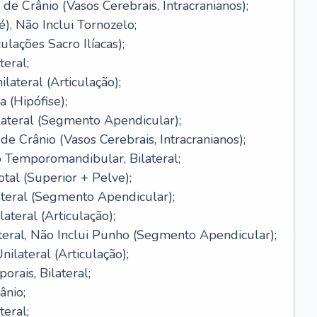
de Crânio (Vasos Cerebrais, Intracranianos);
), Não Inclui Tornozelo;
ulações Sacro Ilíacas);
eral;
lateral (Articulação);
 (Hipófise);
lateral (Segmento Apendicular);
e Crânio (Vasos Cerebrais, Intracranianos);
o Temporomandibular, Bilateral;
al (Superior + Pelve);
ateral (Segmento Apendicular);
ateral (Articulação);
teral, Não Inclui Punho (Segmento Apendicular);
ilateral (Articulação);
rais, Bilateral;
ânio;
teral;