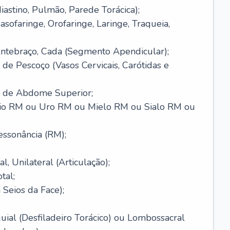
astino, Pulmão, Parede Torácica);
sofaringe, Orofaringe, Laringe, Traqueia,
ntebraço, Cada (Segmento Apendicular);
 de Pescoço (Vasos Cervicais, Carótidas e
l de Abdome Superior;
gio RM ou Uro RM ou Mielo RM ou Sialo RM ou
essonância (RM);
, Unilateral (Articulação);
tal;
 Seios da Face);
ial (Desfiladeiro Torácico) ou Lombossacral