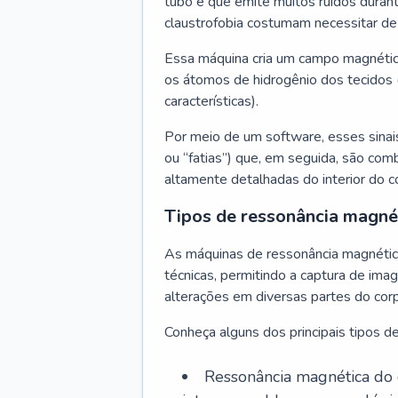
tubo e que emite muitos ruídos dura
claustrofobia costumam necessitar de
Essa máquina cria um campo magnétic
os átomos de hidrogênio dos tecidos 
características).
Por meio de um software, esses sinai
ou “fatias”) que, em seguida, são com
altamente detalhadas do interior do c
Tipos de ressonância magné
As máquinas de ressonância magnética
técnicas, permitindo a captura de ima
alterações em diversas partes do cor
Conheça alguns dos principais tipos d
Ressonância magnética do c