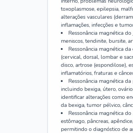
interno, problemas neurológic
toxoplasmose, epilepsia, malf
alterações vasculares (derram
inflamações, infecções e tumor
Ressonância magnética do j
meniscos, tendinite, bursite, ar
Ressonância magnética da 
(cervical, dorsal, lombar e sa
disco, artrose (espondilose), 
inflamatórios, fraturas e câncer
Ressonância magnética da p
incluindo bexiga, útero, ovári
identificar alterações como e
da bexiga, tumor pélvico, cânc
Ressonância magnética do a
estômago, pâncreas, apêndice, 
permitindo o diagnóstico de 