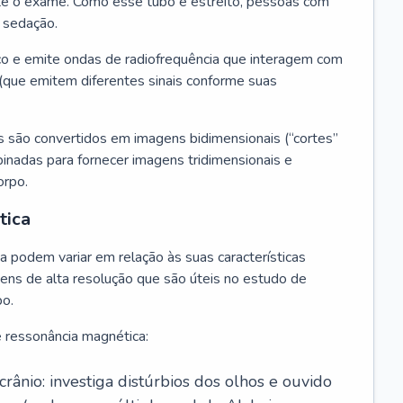
nte o exame. Como esse tubo é estreito, pessoas com
 sedação.
o e emite ondas de radiofrequência que interagem com
(que emitem diferentes sinais conforme suas
s são convertidos em imagens bidimensionais (“cortes”
binadas para fornecer imagens tridimensionais e
orpo.
tica
 podem variar em relação às suas características
gens de alta resolução que são úteis no estudo de
po.
e ressonância magnética:
rânio: investiga distúrbios dos olhos e ouvido