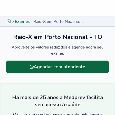
Menu lateral
Menu lateral
Exames
Raio-X em Porto Nacional - TO
Raio-X em Porto Nacional - TO
Aproveite os valores reduzidos e agende agora seu
exame.
Agendar com atendente
Há mais de 25 anos a Medprev facilita
seu acesso à saúde
O princípio é simples: pague somente pelo serviço