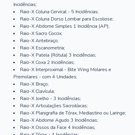
Incidências;
Raio-X Coluna Cervical - 5 Incidências;
Raio-X Coluna Dorso Lombar para Escoliose;
Raio-X Abdome Simples 1 Incidência (AP);
Raio-X Sacro Coccix;
Raio-X Antebraço;
Raio-X Escanometria;
Raio-X Patela (Rótula) 3 Incidências;
Raio-X Coxa 2 Incidências;
Raio-X Interproximal - Bite Wing Molares e
Premolares - com 4 Unidades;
Raio-X Braço;
Raio-X Clavícula;
Raio-X Joelho - 3 Incidências;
Raio-X Articulações Sacroilíacas;
Raio-X Planigrafia de Tórax, Mediastino ou Laringe;
Raio-X Abdome Agudo 3 Incidências;
Raio-X Ossos da Face 4 Incidências;
Raio-X Tórax - 4 Incidências;