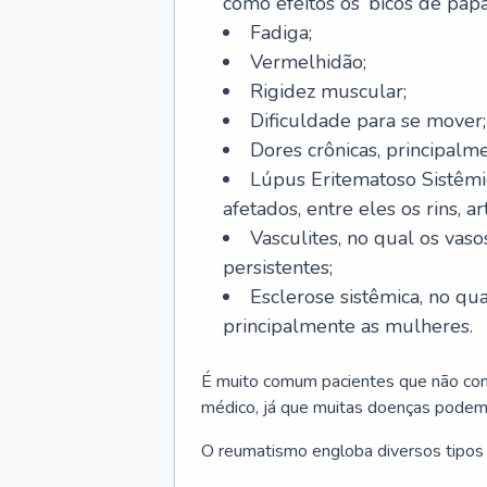
como efeitos os ‘bicos de pap
Fadiga;
Vermelhidão;
Rigidez muscular;
Dificuldade para se mover;
Dores crônicas, principalme
Lúpus Eritematoso Sistêmi
afetados, entre eles os rins, a
Vasculites, no qual os va
persistentes;
Esclerose sistêmica, no qu
principalmente as mulheres.
É muito comum pacientes que não con
médico, já que muitas doenças podem
O reumatismo engloba diversos tipos 