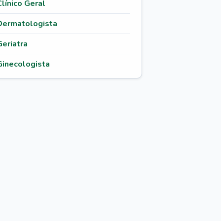
Clínico Geral
Dermatologista
Geriatra
Ginecologista