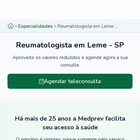
Menu lateral
Menu lateral
Especialidades
Reumatologista em Leme - SP
Reumatologista em Leme - SP
Aproveite os valores reduzidos e agende agora a sua
consulta.
Agendar teleconsulta
Há mais de 25 anos a Medprev facilita
seu acesso à saúde
O princípio é simples: pague somente pelo serviço