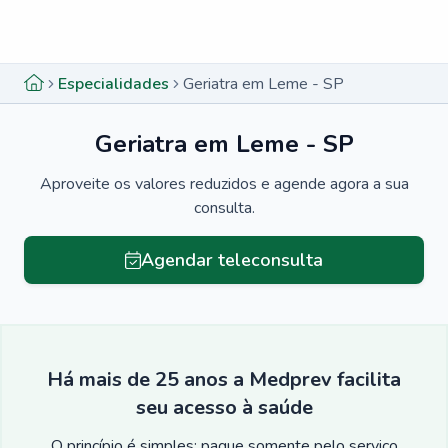
Menu lateral
Menu lateral
Especialidades
Geriatra em Leme - SP
Geriatra em Leme - SP
Aproveite os valores reduzidos e agende agora a sua
consulta.
Agendar teleconsulta
Há mais de 25 anos a Medprev facilita
seu acesso à saúde
O princípio é simples: pague somente pelo serviço