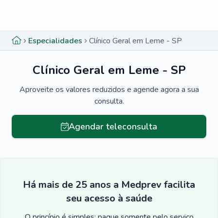
Menu lateral
Menu lateral
Especialidades
Clínico Geral em Leme - SP
Clínico Geral em Leme - SP
Aproveite os valores reduzidos e agende agora a sua
consulta.
Agendar teleconsulta
Há mais de 25 anos a Medprev facilita
seu acesso à saúde
O princípio é simples: pague somente pelo serviço