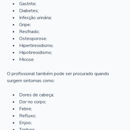
Gastrite;
Diabetes;
Infecção urinária;
Gripe;
Resfriado;
Osteoporose;
Hipertireoidismo;
Hipotireoidismo;
Micose.
O profissional também pode ser procurado quando
surgem sintomas como:
Dores de cabeça;
Dor no corpo;
Febre;
Refluxo;
Enjoo;
Tontura;