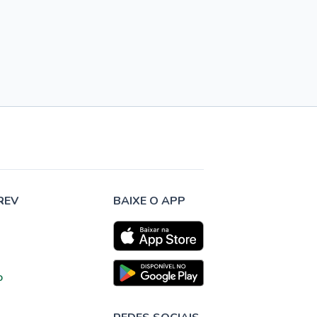
REV
BAIXE O APP
o