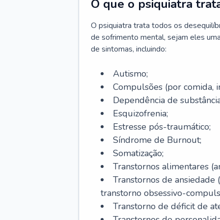
O que o psiquiatra trat
O psiquiatra trata todos os desequilí
de sofrimento mental, sejam eles uma
de sintomas, incluindo:
Autismo;
Compulsões (por comida, int
Dependência de substâncias
Esquizofrenia;
Estresse pós-traumático;
Síndrome de Burnout;
Somatização;
Transtornos alimentares (an
Transtornos de ansiedade 
transtorno obsessivo-compulsiv
Transtorno de déficit de at
Transtornos de personalid