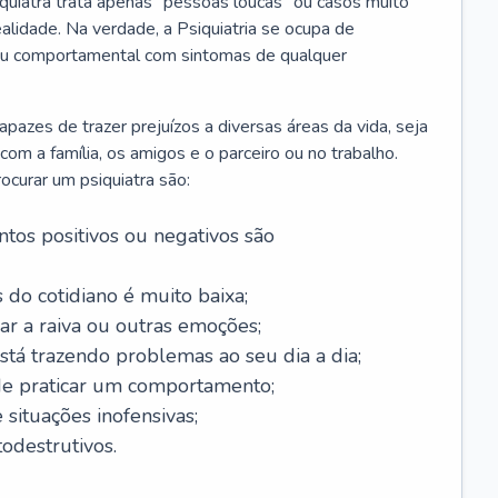
iquiatra trata apenas “pessoas loucas” ou casos muito
alidade. Na verdade, a Psiquiatria se ocupa de
 ou comportamental com sintomas de qualquer
azes de trazer prejuízos a diversas áreas da vida, seja
m a família, os amigos e o parceiro ou no trabalho.
curar um psiquiatra são:
tos positivos ou negativos são
 do cotidiano é muito baixa;
ar a raiva ou outras emoções;
tá trazendo problemas ao seu dia a dia;
de praticar um comportamento;
situações inofensivas;
odestrutivos.