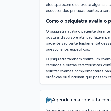
eles aparecem e se existe alguma situ
esquecer dos principais pontos a ser
Como o psiquiatra avalia o 
O psiquiatra avalia o paciente duran
postura, discurso e atenção fazem pa
paciente são parte fundamental dess
questionários específicos.
O psiquiatra também realiza um exame f
cardíacos e outras características con
solicitar exames complementares para
orgânicas ou funcionais que possam ca
Agende uma consulta com 
Se você procura por um
Psiquiatra
e