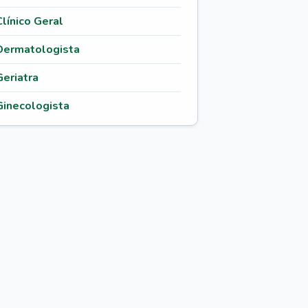
Clínico Geral
Dermatologista
Geriatra
Ginecologista