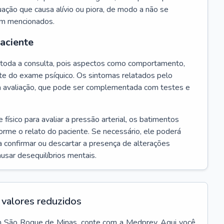
ação que causa alívio ou piora, de modo a não se
em mencionados.
paciente
te toda a consulta, pois aspectos como comportamento,
rte do exame psíquico. Os sintomas relatados pelo
a avaliação, que pode ser complementada com testes e
ísico para avaliar a pressão arterial, os batimentos
forme o relato do paciente. Se necessário, ele poderá
 confirmar ou descartar a presença de alterações
usar desequilíbrios mentais.
valores reduzidos
m
São Roque de Minas
, conte com a Medprev. Aqui você