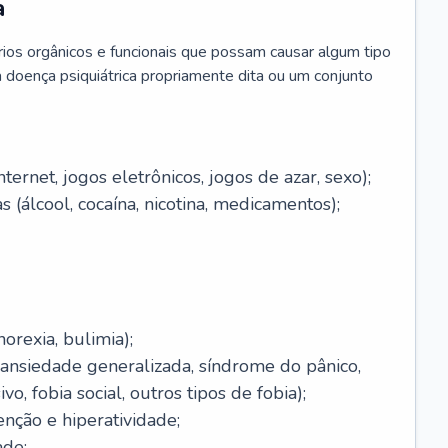
a
brios orgânicos e funcionais que possam causar algum tipo
 doença psiquiátrica propriamente dita ou um conjunto
ernet, jogos eletrônicos, jogos de azar, sexo);
 (álcool, cocaína, nicotina, medicamentos);
orexia, bulimia);
(ansiedade generalizada, síndrome do pânico,
o, fobia social, outros tipos de fobia);
enção e hiperatividade;
ade;