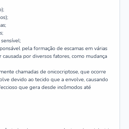
);
os);
as;
s;
sensível;
sponsável pela formação de escamas em várias
r causada por diversos fatores, como mudança
lmente chamadas de onicocriptose, que ocorre
lve devido ao tecido que a envolve, causando
nfeccioso que gera desde incômodos até