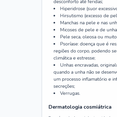
desconforto até feridas;
Hiperidrose (suor excessivo
Hirsutismo (excesso de pel
Manchas na pele e nas unh
Micoses de pele e de unha
Pele seca, oleosa ou muito 
Psoríase: doença que é re
regiões do corpo, podendo se
climática e estresse;
Unhas encravadas, origina
quando a unha não se desenvo
um processo inflamatório e i
secreções;
Verrugas.
Dermatologia cosmiátrica