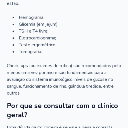
estão:
Hemograma;
Glicemia (em jejum);
TSH e T4 livre;
Eletrocardiograma;
Teste ergométrico;
Tomografia.
Check-ups (ou exames de rotina) são recomendados pelo
menos uma vez por ano e são fundamentais para a
avaliação do sistema imunológico, níveis de glicose no
sangue, funcionamento de rins, glândula tireóide, entre
outros.
Por que se consultar com o clínico
geral?
Uma dúvida muito comum é se vale a pena a consulta