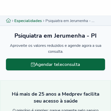
Menu lateral
Menu lateral
Especialidades
Psiquiatra em Jerumenha - PI
Psiquiatra em Jerumenha - PI
Aproveite os valores reduzidos e agende agora a sua
consulta.
Agendar teleconsulta
Há mais de 25 anos a Medprev facilita
seu acesso à saúde
O princípio é simples: pague somente pelo serviço