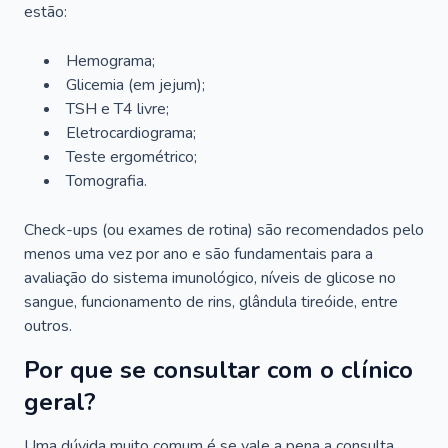
estão:
Hemograma;
Glicemia (em jejum);
TSH e T4 livre;
Eletrocardiograma;
Teste ergométrico;
Tomografia.
Check-ups (ou exames de rotina) são recomendados pelo
menos uma vez por ano e são fundamentais para a
avaliação do sistema imunológico, níveis de glicose no
sangue, funcionamento de rins, glândula tireóide, entre
outros.
Por que se consultar com o clínico
geral?
Uma dúvida muito comum é se vale a pena a consulta