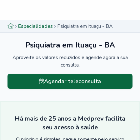
Menu lateral
Menu lateral
Especialidades
Psiquiatra em Ituaçu - BA
Psiquiatra em Ituaçu - BA
Aproveite os valores reduzidos e agende agora a sua
consulta.
Agendar teleconsulta
Há mais de 25 anos a Medprev facilita
seu acesso à saúde
O princípio é simples: pague somente pelo serviço