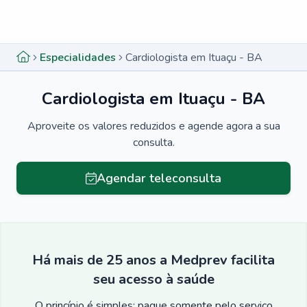
Menu lateral
Menu lateral
Especialidades
Cardiologista em Ituaçu - BA
Cardiologista em Ituaçu - BA
Aproveite os valores reduzidos e agende agora a sua
consulta.
Agendar teleconsulta
Há mais de 25 anos a Medprev facilita
seu acesso à saúde
O princípio é simples: pague somente pelo serviço