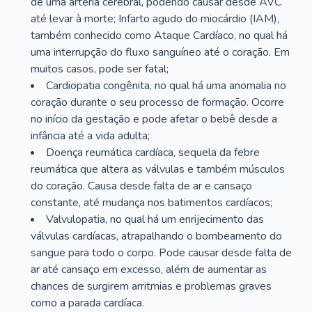
de uma artéria cerebral, podendo causar desde AVC
até levar à morte; Infarto agudo do miocárdio (IAM),
também conhecido como Ataque Cardíaco, no qual há
uma interrupção do fluxo sanguíneo até o coração. Em
muitos casos, pode ser fatal;
Cardiopatia congênita, no qual há uma anomalia no
coração durante o seu processo de formação. Ocorre
no início da gestação e pode afetar o bebê desde a
infância até a vida adulta;
Doença reumática cardíaca, sequela da febre
reumática que altera as válvulas e também músculos
do coração. Causa desde falta de ar e cansaço
constante, até mudança nos batimentos cardíacos;
Valvulopatia, no qual há um enrijecimento das
válvulas cardíacas, atrapalhando o bombeamento do
sangue para todo o corpo. Pode causar desde falta de
ar até cansaço em excesso, além de aumentar as
chances de surgirem arritmias e problemas graves
como a parada cardíaca.