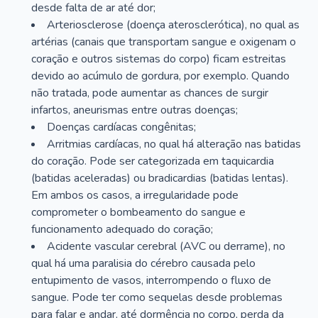
desde falta de ar até dor;
Arteriosclerose (doença aterosclerótica), no qual as
artérias (canais que transportam sangue e oxigenam o
coração e outros sistemas do corpo) ficam estreitas
devido ao acúmulo de gordura, por exemplo. Quando
não tratada, pode aumentar as chances de surgir
infartos, aneurismas entre outras doenças;
Doenças cardíacas congênitas;
Arritmias cardíacas, no qual há alteração nas batidas
do coração. Pode ser categorizada em taquicardia
(batidas aceleradas) ou bradicardias (batidas lentas).
Em ambos os casos, a irregularidade pode
comprometer o bombeamento do sangue e
funcionamento adequado do coração;
Acidente vascular cerebral (AVC ou derrame), no
qual há uma paralisia do cérebro causada pelo
entupimento de vasos, interrompendo o fluxo de
sangue. Pode ter como sequelas desde problemas
para falar e andar, até dormência no corpo, perda da