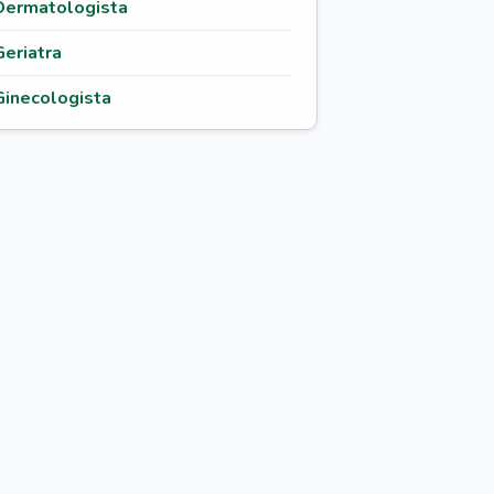
Dermatologista
Geriatra
Ginecologista