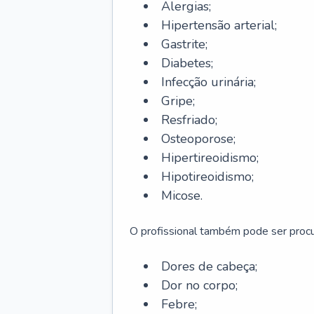
Alergias;
Hipertensão arterial;
Gastrite;
Diabetes;
Infecção urinária;
Gripe;
Resfriado;
Osteoporose;
Hipertireoidismo;
Hipotireoidismo;
Micose.
O profissional também pode ser pro
Dores de cabeça;
Dor no corpo;
Febre;