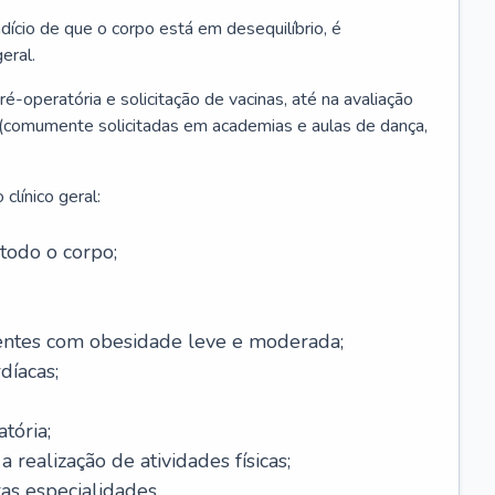
ício de que o corpo está em desequilíbrio, é
eral.
é-operatória e solicitação de vacinas, até na avaliação
as (comumente solicitadas em academias e aulas de dança,
clínico geral:
todo o corpo;
ntes com obesidade leve e moderada;
díacas;
tória;
 realização de atividades físicas;
s especialidades.