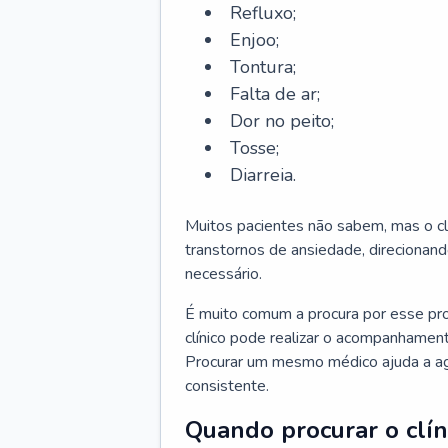
Refluxo;
Enjoo;
Tontura;
Falta de ar;
Dor no peito;
Tosse;
Diarreia.
Muitos pacientes não sabem, mas o cl
transtornos de ansiedade, direcionand
necessário.
É muito comum a procura por esse pr
clínico pode realizar o acompanhament
Procurar um mesmo médico ajuda a agil
consistente.
Quando procurar o clín