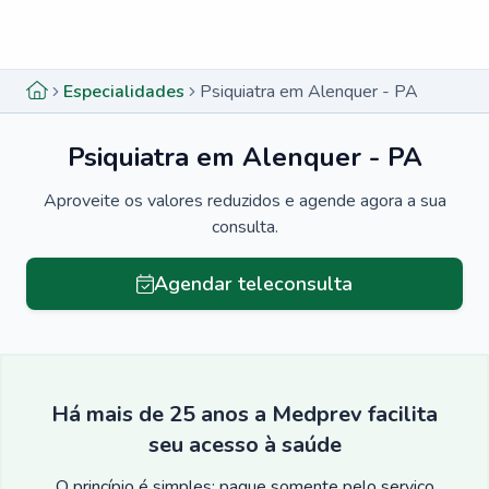
Menu lateral
Menu lateral
Especialidades
Psiquiatra em Alenquer - PA
Psiquiatra em Alenquer - PA
Aproveite os valores reduzidos e agende agora a sua
consulta.
Agendar teleconsulta
Há mais de 25 anos a Medprev facilita
seu acesso à saúde
O princípio é simples: pague somente pelo serviço