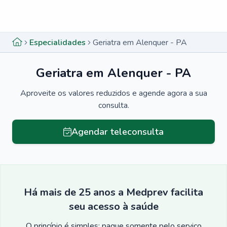
Menu lateral
Menu lateral
Especialidades
Geriatra em Alenquer - PA
Geriatra em Alenquer - PA
Aproveite os valores reduzidos e agende agora a sua
consulta.
Agendar teleconsulta
Há mais de 25 anos a Medprev facilita
seu acesso à saúde
O princípio é simples: pague somente pelo serviço