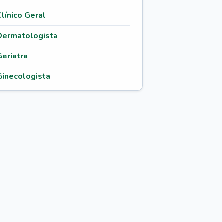
Clínico Geral
Dermatologista
Geriatra
Ginecologista