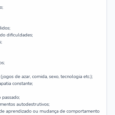
o;
idos;
do dificuldades;
;
os;
ogos de azar, comida, sexo, tecnologia etc.);
patia constante;
o passado;
entos autodestrutivos;
s de aprendizado ou mudança de comportamento