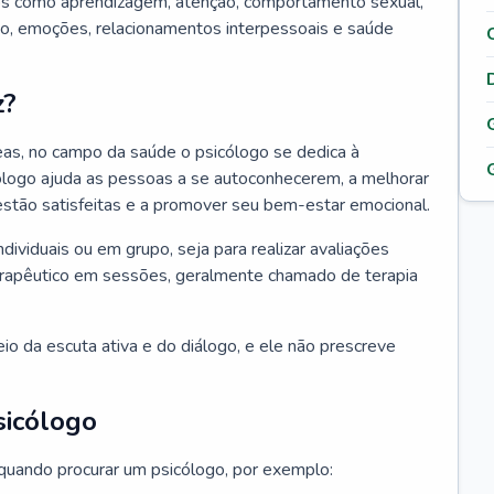
tos como aprendizagem, atenção, comportamento sexual,
, emoções, relacionamentos interpessoais e saúde
z?
as, no campo da saúde o psicólogo se dedica à
icólogo ajuda as pessoas a se autoconhecerem, a melhorar
 estão satisfeitas e a promover seu bem-estar emocional.
ndividuais ou em grupo, seja para realizar avaliações
erapêutico em sessões, geralmente chamado de terapia
io da escuta ativa e do diálogo, e ele não prescreve
sicólogo
 quando procurar um psicólogo, por exemplo: