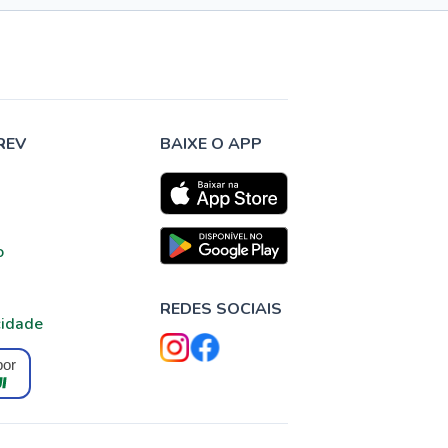
REV
BAIXE O APP
o
REDES SOCIAIS
cidade
por