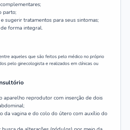
s complementares;
 parto;
sugerir tratamentos para seus sintomas;
de forma integral.
ntre aqueles que são feitos pelo médico no próprio
dos pelo ginecologista e realizados em clínicas ou
nsultório
o aparelho reprodutor com inserção de dois
abdominal;
o da vagina e do colo do útero com auxílio do
:
busca de alterações (nódulos) por meio da