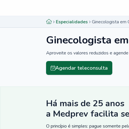
Menu lateral
Menu lateral
Especialidades
Ginecologista em 
Ginecologista em
Aproveite os valores reduzidos e agende 
Agendar teleconsulta
Há mais de 25 anos
a Medprev facilita s
O princípio é simples: pague somente pelo