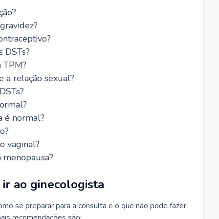
ção?
 gravidez?
ntraceptivo?
s DSTs?
da TPM?
e a relação sexual?
 DSTs?
normal?
a é normal?
do?
o vaginal?
da menopausa?
ir ao ginecologista
mo se preparar para a consulta e o que não pode fazer
cipais recomendações são: