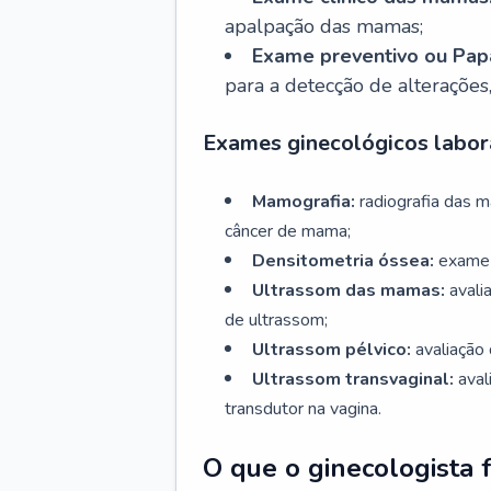
apalpação das mamas;
Exame preventivo ou Papa
para a detecção de alterações
Exames ginecológicos labora
Mamografia:
radiografia das 
câncer de mama;
Densitometria óssea:
exame 
Ultrassom das mamas:
avali
de ultrassom;
Ultrassom pélvico:
avaliação 
Ultrassom transvaginal:
aval
transdutor na vagina.
O que o ginecologista 