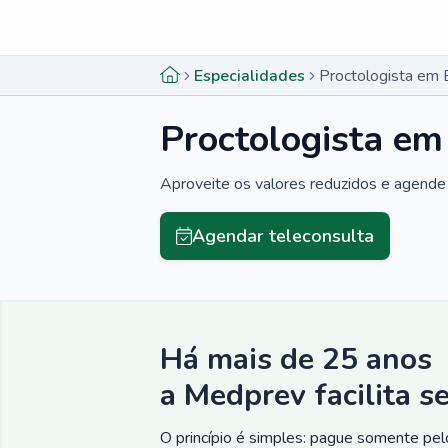
Menu lateral
Menu lateral
Especialidades
Proctologista em
Proctologista e
Aproveite os valores reduzidos e agende 
Agendar teleconsulta
Há mais de 25 anos
a Medprev facilita s
O princípio é simples: pague somente pelo