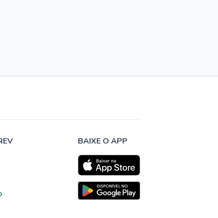
REV
BAIXE O APP
o