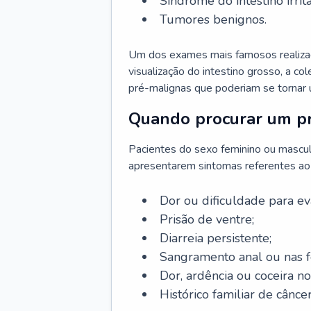
Síndrome do intestino irritá
Tumores benignos.
Um dos exames mais famosos realizado
visualização do intestino grosso, a c
pré-malignas que poderiam se tornar 
Quando procurar um pr
Pacientes do sexo feminino ou mascu
apresentarem sintomas referentes ao c
Dor ou dificuldade para ev
Prisão de ventre;
Diarreia persistente;
Sangramento anal ou nas f
Dor, ardência ou coceira no
Histórico familiar de câncer