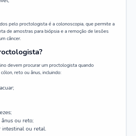
vel;
s pelo proctologista é a colonoscopia, que permite a
oleta de amostras para biópsia e a remoção de lesões
um câncer.
octologista?
lino devem procurar um proctologista quando
ólon, reto ou ânus, incluindo:
acuar;
ezes;
 ânus ou reto;
 intestinal ou retal.