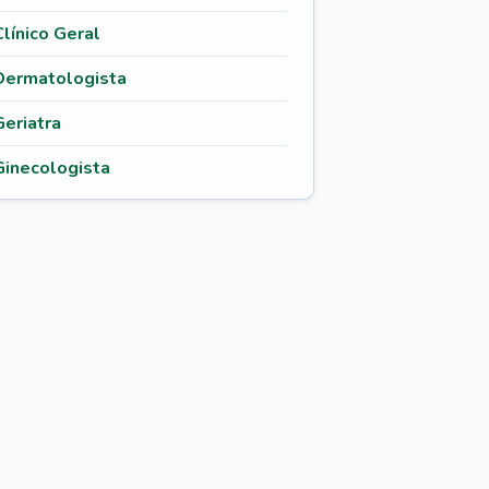
Clínico Geral
Dermatologista
Geriatra
Ginecologista