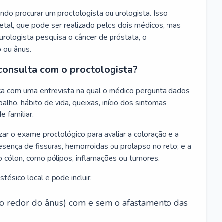
do procurar um proctologista ou urologista. Isso
tal, que pode ser realizado pelos dois médicos, mas
urologista pesquisa o câncer de próstata, o
o ou ânus.
consulta com o proctologista?
ça com uma entrevista na qual o médico pergunta dados
alho, hábito de vida, queixas, início dos sintomas,
e familiar.
zar o exame proctológico para avaliar a coloração e a
esença de fissuras, hemorroidas ou prolapso no reto; e a
o cólon, como pólipos, inflamações ou tumores.
ésico local e pode incluir:
 ao redor do ânus) com e sem o afastamento das