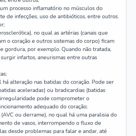
s, entre outros;
e um processo inflamatório no músculos do
e de infecções, uso de antibióticos, entre outros.
r;
rosclerótica), no qual as artérias (canais que
m o coração e outros sistemas do corpo) ficam
de gordura, por exemplo. Quando não tratada,
urgir infartos, aneurismas entre outras
as;
l há alteração nas batidas do coração. Pode ser
atidas aceleradas) ou bradicardias (batidas
a irregularidade pode comprometer o
ncionamento adequado do coração;
 (AVC ou derrame), no qual há uma paralisia do
ento de vasos, interrompendo o fluxo de
as desde problemas para falar e andar, até