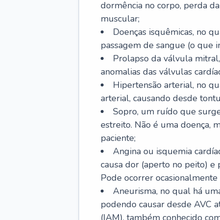
dormência no corpo, perda da 
muscular;
Doenças isquêmicas, no qua
passagem de sangue (o que inc
Prolapso da válvula mitra
anomalias das válvulas cardíac
Hipertensão arterial, no q
arterial, causando desde tontu
Sopro, um ruído que surg
estreito. Não é uma doença, m
paciente;
Angina ou isquemia cardía
causa dor (aperto no peito) e
Pode ocorrer ocasionalmente 
Aneurisma, no qual há uma
podendo causar desde AVC até
(IAM), também conhecido com