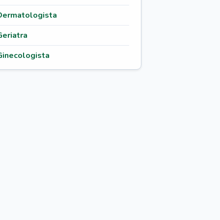
Dermatologista
Geriatra
Ginecologista