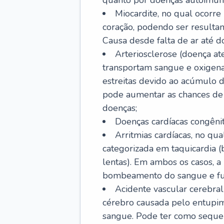
quanto por doenças autoimune
Miocardite, no qual ocorr
coração, podendo ser resultant
Causa desde falta de ar até do
Arteriosclerose (doença ate
transportam sangue e oxigena
estreitas devido ao acúmulo 
pode aumentar as chances de s
doenças;
Doenças cardíacas congênit
Arritmias cardíacas, no qua
categorizada em taquicardia (b
lentas). Em ambos os casos, 
bombeamento do sangue e fu
Acidente vascular cerebral
cérebro causada pelo entupim
sangue. Pode ter como sequel