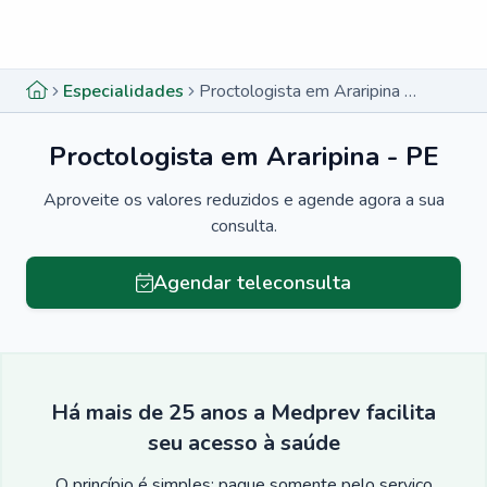
Menu lateral
Menu lateral
Especialidades
Proctologista em Araripina - PE
Proctologista em Araripina - PE
Aproveite os valores reduzidos e agende agora a sua
consulta.
Agendar teleconsulta
Há mais de 25 anos a Medprev facilita
seu acesso à saúde
O princípio é simples: pague somente pelo serviço