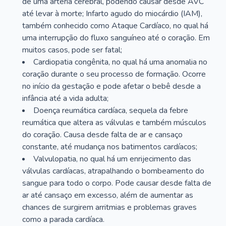
de uma artéria cerebral, podendo causar desde AVC
até levar à morte; Infarto agudo do miocárdio (IAM),
também conhecido como Ataque Cardíaco, no qual há
uma interrupção do fluxo sanguíneo até o coração. Em
muitos casos, pode ser fatal;
Cardiopatia congênita, no qual há uma anomalia no
coração durante o seu processo de formação. Ocorre
no início da gestação e pode afetar o bebê desde a
infância até a vida adulta;
Doença reumática cardíaca, sequela da febre
reumática que altera as válvulas e também músculos
do coração. Causa desde falta de ar e cansaço
constante, até mudança nos batimentos cardíacos;
Valvulopatia, no qual há um enrijecimento das
válvulas cardíacas, atrapalhando o bombeamento do
sangue para todo o corpo. Pode causar desde falta de
ar até cansaço em excesso, além de aumentar as
chances de surgirem arritmias e problemas graves
como a parada cardíaca.