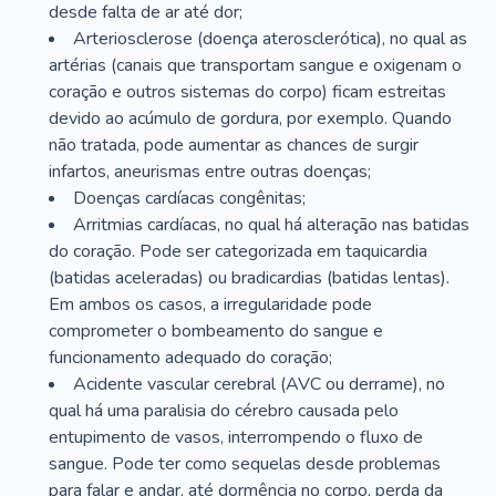
desde falta de ar até dor;
Arteriosclerose (doença aterosclerótica), no qual as
artérias (canais que transportam sangue e oxigenam o
coração e outros sistemas do corpo) ficam estreitas
devido ao acúmulo de gordura, por exemplo. Quando
não tratada, pode aumentar as chances de surgir
infartos, aneurismas entre outras doenças;
Doenças cardíacas congênitas;
Arritmias cardíacas, no qual há alteração nas batidas
do coração. Pode ser categorizada em taquicardia
(batidas aceleradas) ou bradicardias (batidas lentas).
Em ambos os casos, a irregularidade pode
comprometer o bombeamento do sangue e
funcionamento adequado do coração;
Acidente vascular cerebral (AVC ou derrame), no
qual há uma paralisia do cérebro causada pelo
entupimento de vasos, interrompendo o fluxo de
sangue. Pode ter como sequelas desde problemas
para falar e andar, até dormência no corpo, perda da