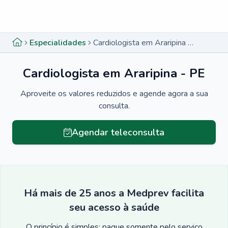
Menu lateral
Menu lateral
Especialidades
Cardiologista em Araripina - PE
Cardiologista em Araripina - PE
Aproveite os valores reduzidos e agende agora a sua
consulta.
Agendar teleconsulta
Há mais de 25 anos a Medprev facilita
seu acesso à saúde
O princípio é simples: pague somente pelo serviço