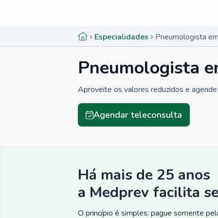
Menu lateral
Menu lateral
Especialidades
Pneumologista em 
Pneumologista e
Aproveite os valores reduzidos e agende 
Agendar teleconsulta
Há mais de 25 anos
a Medprev facilita s
O princípio é simples: pague somente pelo