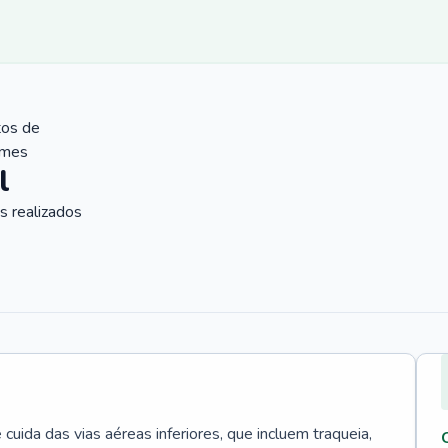
tos de
ames
l
 realizados
uida das vias aéreas inferiores, que incluem traqueia,