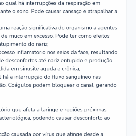
no qual há interrupções da respiração em
ante o sono. Pode causar cansaço e atrapalhar a
 uma reação significativa do organismo a agentes
 de muco em excesso. Pode ter como efeitos
ntupimento do nariz;
cesso inflamatório nos seios da face, resultando
 desconfortos até nariz entupido e produção
ida em sinusite aguda e crônica;
 há a interrupção do fluxo sanguíneo nas
mão. Coágulos podem bloquear o canal, gerando
tório que afeta a laringe e regiões próximas.
acteriológica, podendo causar desconforto ao
cção causada por vírus que atinge desde a