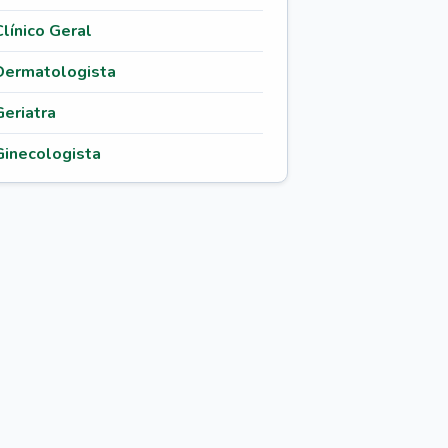
Clínico Geral
Dermatologista
Geriatra
Ginecologista