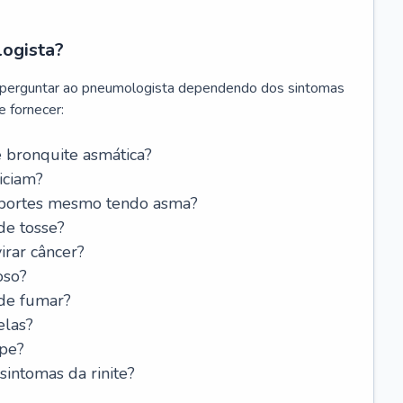
logista?
 perguntar ao pneumologista dependendo dos sintomas
 fornecer:
 bronquite asmática?
iciam?
esportes mesmo tendo asma?
de tosse?
rar câncer?
oso?
 de fumar?
elas?
ipe?
intomas da rinite?