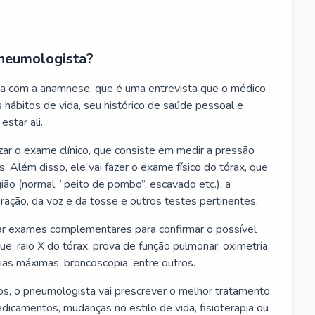
neumologista?
a com a anamnese, que é uma entrevista que o médico
 hábitos de vida, seu histórico de saúde pessoal e
estar ali.
zar o exame clínico, que consiste em medir a pressão
s. Além disso, ele vai fazer o exame físico do tórax, que
ião (normal, “peito de pombo”, escavado etc.), a
iração, da voz e da tosse e outros testes pertinentes.
tar exames complementares para confirmar o possível
e, raio X do tórax, prova de função pulmonar, oximetria,
ias máximas, broncoscopia, entre outros.
, o pneumologista vai prescrever o melhor tratamento
edicamentos, mudanças no estilo de vida, fisioterapia ou