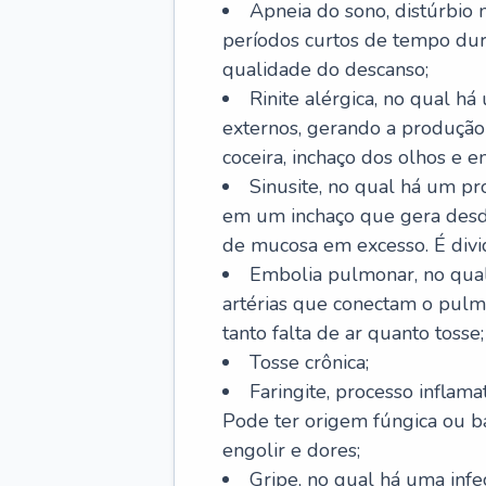
Apneia do sono, distúrbio 
períodos curtos de tempo dur
qualidade do descanso;
Rinite alérgica, no qual há
externos, gerando a produção
coceira, inchaço dos olhos e e
Sinusite, no qual há um pro
em um inchaço que gera desde
de mucosa em excesso. É divid
Embolia pulmonar, no qual
artérias que conectam o pul
tanto falta de ar quanto tosse;
Tosse crônica;
Faringite, processo inflama
Pode ter origem fúngica ou b
engolir e dores;
Gripe, no qual há uma infe